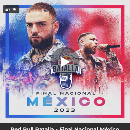
.
16
Saushino Vs Majestic - Live
You're all set!
06:10
Saushino Vs Majestic - Live
08:48
Ari Carrillo Vs Dexo One - Live
05:36
Xavlac Vs Azuky - Live
06:35
Nota Roja Vs Rapder - Live
05:33
Yoiker Vs Maquiavelico - Live
05:27
Gonzo Vs Saturno - Live
05:51
Dante Vs Jony B - Live
05:42
Artil Vs Damian - Live
05:35
Majestic Vs Dexo One - Cuartos - Live
Red Bull Batalla - Final Nacional México